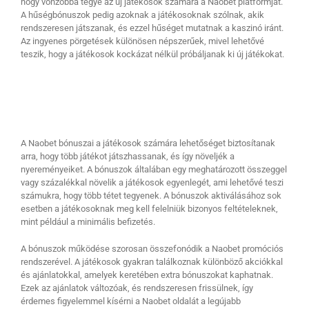
hogy vonzóbbá tegye az új játékosok számára a Naobet platformját.
A hűségbónuszok pedig azoknak a játékosoknak szólnak, akik
rendszeresen játszanak, és ezzel hűséget mutatnak a kaszinó iránt.
Az ingyenes pörgetések különösen népszerűek, mivel lehetővé
teszik, hogy a játékosok kockázat nélkül próbáljanak ki új játékokat.
Hogyan működnek a bónuszok a
Naobet oldalán?
A Naobet bónuszai a játékosok számára lehetőséget biztosítanak
arra, hogy több játékot játszhassanak, és így növeljék a
nyereményeiket. A bónuszok általában egy meghatározott összeggel
vagy százalékkal növelik a játékosok egyenlegét, ami lehetővé teszi
számukra, hogy több tétet tegyenek. A bónuszok aktiválásához sok
esetben a játékosoknak meg kell felelniük bizonyos feltételeknek,
mint például a minimális befizetés.
A bónuszok működése szorosan összefonódik a Naobet promóciós
rendszerével. A játékosok gyakran találkoznak különböző akciókkal
és ajánlatokkal, amelyek keretében extra bónuszokat kaphatnak.
Ezek az ajánlatok változóak, és rendszeresen frissülnek, így
érdemes figyelemmel kísérni a Naobet oldalát a legújabb