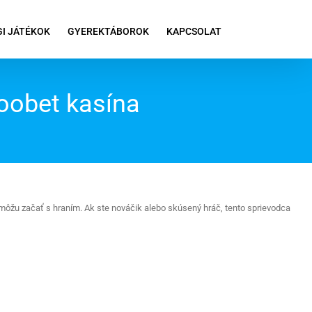
I JÁTÉKOK
GYEREKTÁBOROK
KAPCSOLAT
Roobet kasína
pomôžu začať s hraním. Ak ste nováčik alebo skúsený hráč, tento sprievodca