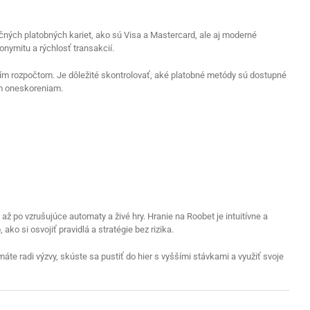
ičných platobných kariet, ako sú Visa a Mastercard, ale aj moderné
nonymitu a rýchlosť transakcií.
ojím rozpočtom. Je dôležité skontrolovať, aké platobné metódy sú dostupné
ným oneskoreniam.
 až po vzrušujúce automaty a živé hry. Hranie na Roobet je intuitívne a
ako si osvojiť pravidlá a stratégie bez rizika.
áte radi výzvy, skúste sa pustiť do hier s vyššími stávkami a využiť svoje