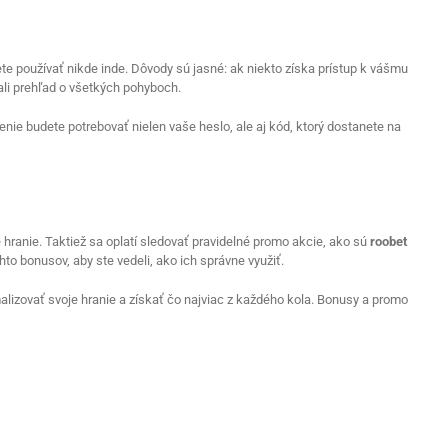
e používať nikde inde. Dôvody sú jasné: ak niekto získa prístup k vášmu
mali prehľad o všetkých pohyboch.
enie budete potrebovať nielen vaše heslo, ale aj kód, ktorý dostanete na
hranie. Taktiež sa oplatí sledovať pravidelné promo akcie, ako sú
roobet
o bonusov, aby ste vedeli, ako ich správne využiť.
imalizovať svoje hranie a získať čo najviac z každého kola. Bonusy a promo