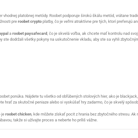
obet?
er vhodnej platobnej metódy. Roobet podporuje širokú škálu metód, vrátane trad
žnosti pre
roobet crypto
platby, čo je veľmi atraktívne pre tých, ktorí preferujú a
aypal
a
roobet paysafecard
, čo je skvelá voľba, ak chcete mať kontrolu nad sv
 aby ste dodržali všetky pokyny na uskutočnenie vkladu, aby ste sa vyhli zbytoč
začať
 Roobet ponúka. Nájdete tu všetko od obľúbených stolových hier, ako je blackjack,
cete hrať za skutočné peniaze alebo si vyskúšať hry zadarmo, čo je skvelý spôsob, 
 je
roobet chicken
, kde môžete získať pocit z hrania bez zbytočného stresu. Ak m
avou, takže si užívajte proces a neberte ho príliš vážne.