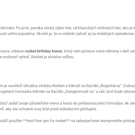
onúka?
 dôvodov. Po prvé, ponúka široký výber hier, od klasických stolových hier, ako je
snosti veľmi populárna. Skvelé je, že si môžete zahrať aj na mobilných zariadeni
nusov, vrátane
roobet birthday bonus
, ktorý vám prinesie extra odmeny v deň v
u a možnosť vyhrať, Roobet je skvelou voľbou.
t
 je navštíviť oficiálnu stránku Roobet a kliknúť na tlačidlo „Registrácia“. Zobra
yplnení formulára kliknite na tlačidlo „Zaregistrovať sa“ a váš účet bude vytvor
 Stačí zadať svoje užívateľské meno a heslo do prihlasovacieho formulára. Ak st
iť, aby ste ochránili svoj účet pred nežiaducimi prístupmi.
zvážiť použitie **best free vpn for roobet** na zabezpečenie anonymného prís